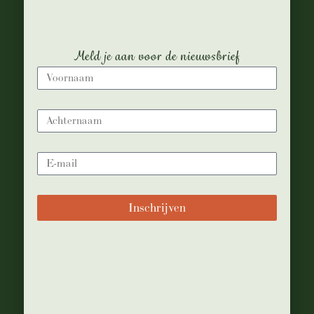
Meld je aan voor de nieuwsbrief
ABOUT
Lorem ipsum dolor sit amet, con
sen sectetur adip isicing elit, sed do
eiusa mod tempor incididunt
CATEGORIES
Announcements
Inschrijven
Elegant food
Food & Drinks
Geen onderdeel van een
categorie