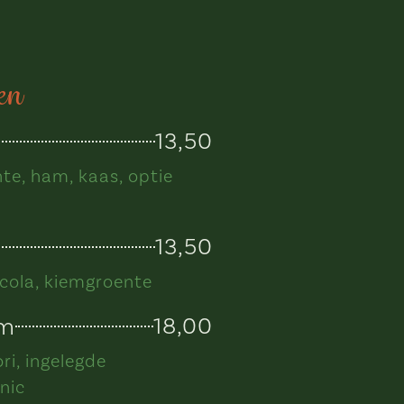
en
13,50
nte, ham, kaas, optie
13,50
ucola, kiemgroente
lm
18,00
ri, ingelegde
nic