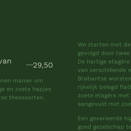
We starten met de
gevolgd door twee 
 van
De hartige etagère
29,50
van verschillende 
Brabantse worstenb
annen manier om
rijkelijk belegd fl
ge en zoete hapjes
zoete etagère met s
rse theesoorten.
aangevuld met zoe
Een gevarieerde hi
goed gezelschap t