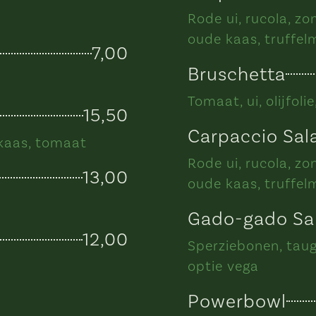
Rode ui, rucola, z
oude kaas, truffe
7,00
Bruschetta
Tomaat, ui, olijfoli
15,50
Carpaccio Sal
kaas, tomaat
Rode ui, rucola, z
13,00
oude kaas, truffe
Gado-gado Sa
12,00
Sperziebonen, taugé
optie vega
Powerbowl