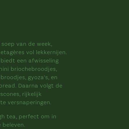
 soep van de week,
etagères vol lekkernijen.
 biedt een afwisseling
mini briochebroodjes,
roodjes, gyoza’s, en
atbread. Daarna volgt de
cones, rijkelijk
te versnaperingen.
gh tea, perfect om in
e beleven.