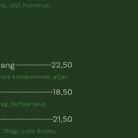
ka, olijf, hummus,
dang
22,50
tzure komkommer, atjar
18,50
lag, tartaarsaus
21,50
150gr, Lollo Rosso,