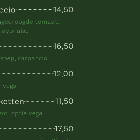
ccio
14,50
ongedroogde tomaat,
lmayonaise
16,50
 soep, carpaccio
12,00
e vega
ketten
11,50
rd, optie vega
17,50