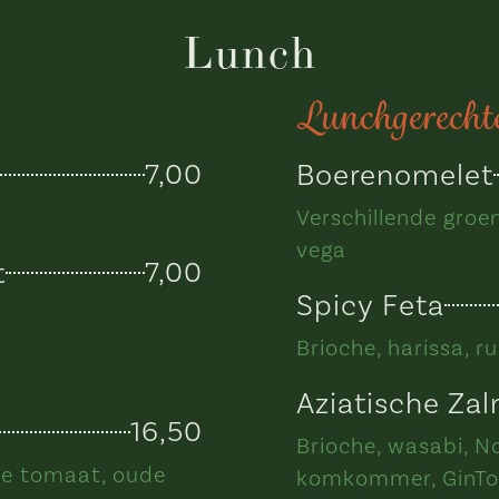
Lunch
Lunchgerecht
7,00
Boerenomelet
Verschillende groe
vega
t
7,00
Spicy Feta
Brioche, harissa, r
Aziatische Za
16,50
Brioche, wasabi, No
de tomaat, oude
komkommer, GinTo