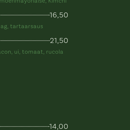
limoenmayonaise, Kimchi
16,50
lag, tartaarsaus
21,50
acon, ui, tomaat, rucola
14,00