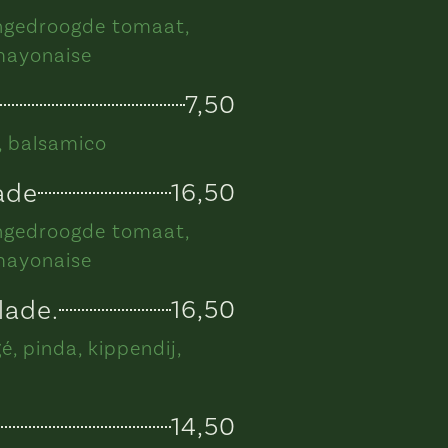
ongedroogde tomaat,
lmayonaise
7,50
e, balsamico
ade
16,50
ongedroogde tomaat,
lmayonaise
lade.
16,50
, pinda, kippendij,
14,50