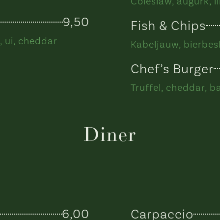
Coleslaw, augurk, 
9,50
Fish & Chips
, ui, cheddar
Kabeljauw, bierbes
Chef’s Burger
Truffel, cheddar, b
Diner
6,00
Carpaccio