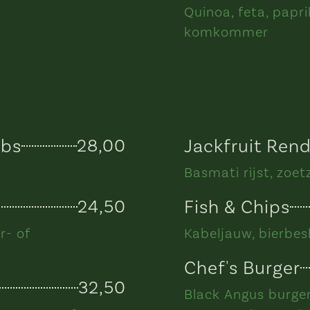
Quinoa, feta, papri
komkommer
ibs
28,00
Jackfruit Ren
Basmati rijst, zoe
24,50
Fish & Chips
r- of
Kabeljauw, bierbes
Chef's Burger
32,50
Black Angus burger 