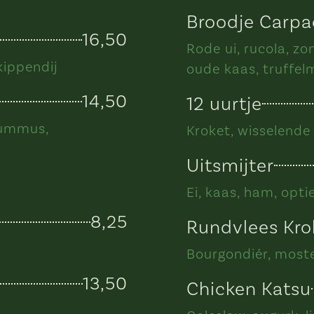
Broodje Carpa
16,50
Rode ui, rucola, z
kippendij
oude kaas, truffe
14,50
12 uurtje
 hummus,
Kroket, wisselende
Uitsmijter
Ei, kaas, ham, opti
8,25
Rundvlees Kro
Bourgondiér, moste
13,50
Chicken Katsu
s