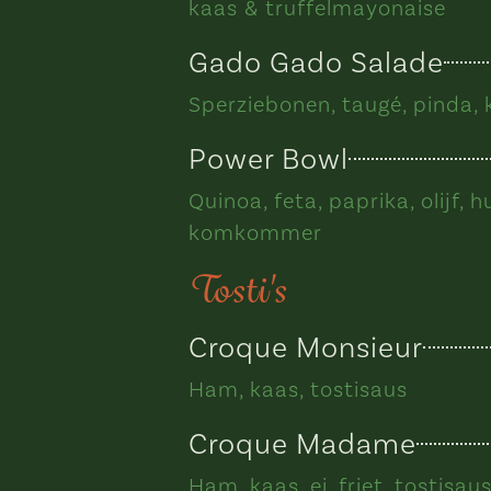
kaas & truffelmayonaise
Gado Gado Salade
Sperziebonen, taugé, pinda, 
Power Bowl
Quinoa, feta, paprika, olijf,
komkommer
Tosti's
Croque Monsieur
Ham, kaas, tostisaus
Croque Madame
Ham, kaas, ei, friet, tostisau