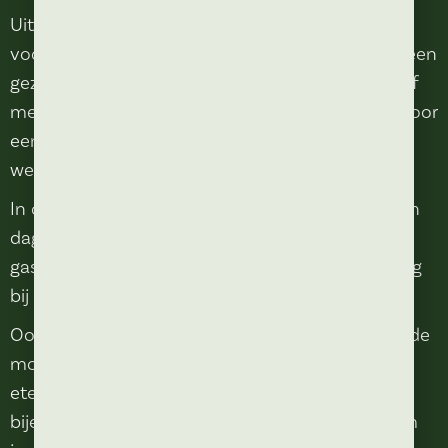
Uit eten in Kaatsheuvel is bij
Bij Anton
geschikt
voor iedere gelegenheid. Of je nu met vrienden een
gezellige avond plant, met familie samenkomt of
met collega’s een diner organiseert, wij zorgen voor
een ontspannen sfeer waarin iedereen zich
welkom voelt.
In ons gezellige restaurant in Kaatsheuvel is geen
dag hetzelfde. De combinatie van goed eten,
gastvrijheid en sfeer maakt dat veel gasten graag
bij ons terugkomen.
Ook voor grotere groepen bieden wij verschillende
mogelijkheden. Denk aan verjaardagen, familie-
etentjes, bedrijfsdiners of andere gezellige
bijeenkomsten. Wij denken graag met je mee om