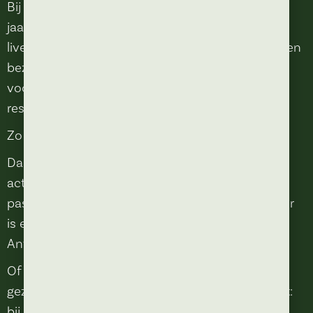
Bij Anton geniet je het hele jaar door. Op onze
jaarkalender zie je welke evenementen en
livemuziekavonden gepland staan. Combineer een
bezoek aan Theater in het Klavier met een diner
vooraf of een gezellige borrel na afloop in ons
restaurant in Kaatsheuvel.
Zo wordt jouw avond uit compleet.
Daarnaast organiseren wij regelmatig gezellige
activiteiten en speciale avonden die perfect
passen bij een avond uit in Kaatsheuvel. Hierdoor
is er altijd wel een reden om langs te komen bij
Anton.
Of je nu komt voor een uitgebreid diner, een
gezellige borrelavond of een spontane avond uit:
bij Anton draait alles om samen genieten.