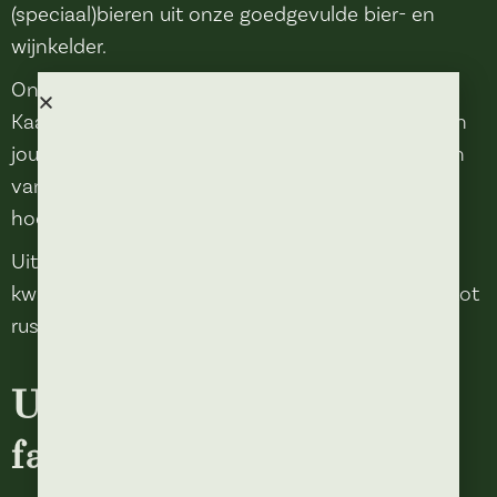
(speciaal)bieren uit onze goedgevulde bier- en
wijnkelder.
Onze bitterballen zijn werkelijk beroemd in
Kaatsheuvel en omgeving, een perfecte start van
jouw avond uit. Daarnaast kun je bij ons genieten
van uitgebreide borrelplanken, smaakvolle
hoofdgerechten en huisgemaakte desserts.
Uit eten gaan bij Anton betekent genieten van
kwaliteit, sfeer en een avond waar je echt even tot
rust komt.
Uit eten met vrienden,
familie of collega’s