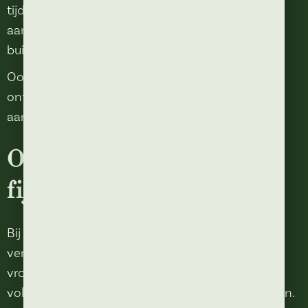
tijdens een dagje uit in Kaatsheuvel gemakkelijk
aanschuiven voor een drankje of diner in de
buitenlucht.
Ook voor een gezellige middagborrel of een
ontspannen lunch op het terras ben je bij Anton
aan het juiste adres.
Ook voor kinderen een
fijne ervaring
Bij ons worden kinderen net even wat extra
verwend. De speciale kindermenukaart staat vol
vrolijke sprookjes en spannende verhalen, naast
volop lekkers waar alle kinderen uit kunnen kiezen.