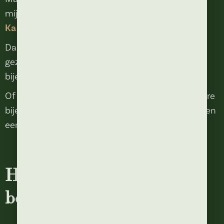
mijlpaal bij Anton. Ook
vergaderen in
Kaatsheuvel
is mogelijk!
Daardoor is Bij Anton niet alleen geschikt voor
gezellige avonden uit, maar ook voor zakelijke
bijeenkomsten en groepsmomenten.
Of het nu gaat om een intiem diner of een grotere
bijeenkomst, wij zorgen voor een gastvrije sfeer en
een gezellige avond.
Het hele jaar door iets te
beleven