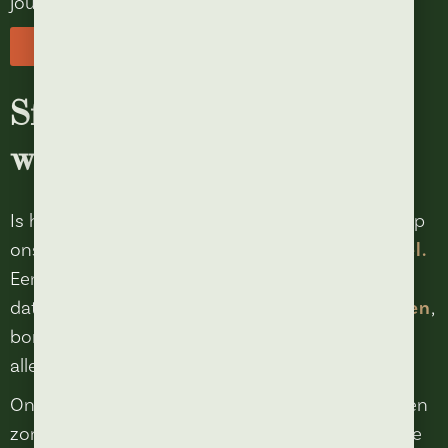
jouw avond perfect te laten verlopen.
Menu
Sfeervol terras bij mooi
weer
Is het lekker weer? Dan kun je heerlijk genieten op
ons
sfeervolle terras midden in Kaatsheuvel.
Een avondje uit eten in Kaatsheuvel krijgt zo net
dat extra beetje charme. Buiten
gezellig lunchen
,
borrelen in de zon of
rustig natafelen
, het kan
allemaal bij Anton.
Ons terras is een geliefde plek tijdens de lente- en
zomermaanden. Dankzij de centrale ligging kun je