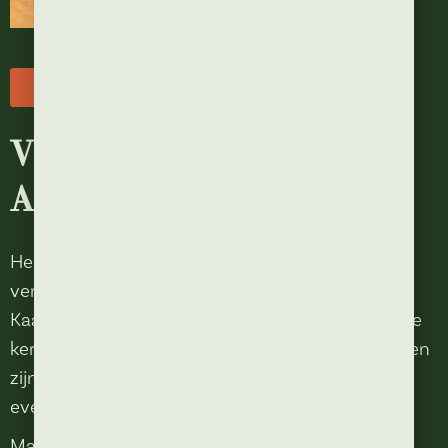
Menu
Vier jouw mijlpaal bij
Anton
Heb je een speciale gelegenheid, zoals een
verjaardag, bruiloft of jubileum? Ga uit eten in
Kaatsheuvel bij Anton en laat ons zorgen voor de
kers op de taart. Wij horen graag wat jouw wensen
zijn en denken met je mee om jouw viering net
even wat specialer te maken.
Maak de mooiste herinneringen en vier jouw