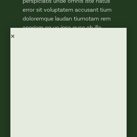
perspiciatis unde omnis iste natus
error sit voluptatem accusant tium
doloremque laudan tiumotam rem
aperiam aq ue ipsa quae ab illo
inventore veritatis etquai
sarchitecto beatae vitae dicta sunt
expli cabos Nemoenim ipsam
voluptatem quia voluptas sitasper.