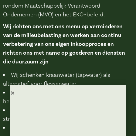
rondom Maatschappelijk Verantwoord
Ondernemen (MVO) en het
EKO-beleid
:
Wij richten ons met ons menu op verminderen
van de milieubelasting en werken aan continu
verbetering van ons eigen inkoopproces en
richten ons met name op goederen en diensten
die duurzaam zijn
Wij schenken kraanwater (tapwater) als
alternatief voor flessenwater
Bij het serveren van drankjes met rietjes
hebben we recyclebare rietjes
Wij kiezen bij voorkeur een product uit de
streek/regio
Wij hebben in alle gangen een of meerdere