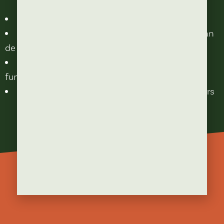
Beloning conform CAO
Ondertekend contract voor minimaal 90% van
de medewerkers
Wij houden periodieke
functioneringsgesprekken
Actieve rol en participatie van de medewerkers