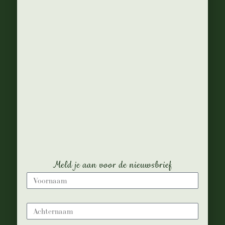
Wnim ad minim
veniam, quis
nostrud exercitation
ullamco laboris nisi
ut aliquip ex ea
commodo
consequat.
Meld je aan voor de nieuwsbrief