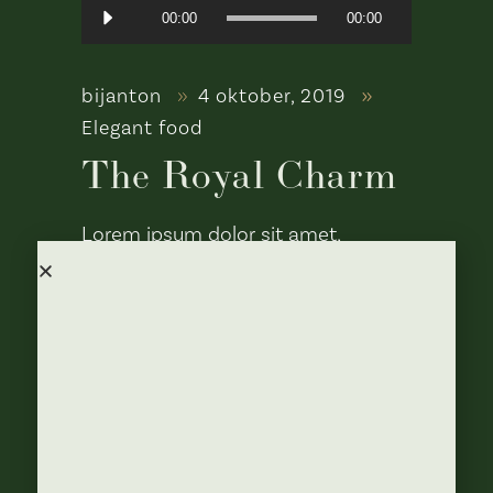
Audiospeler
00:00
00:00
bijanton
4 oktober, 2019
Elegant food
The Royal Charm
Lorem ipsum dolor sit amet,
consectetur adipisicin gelitsed do
eiusmod temporinc ididunt utlabor
met dolore magna sensal iqua. Ut
enim ad minim veniamquis nostrud
exercitation ullamco labori nisi ut
aliquip ex ea commodo consequat.
Duis auteirm ure dolor in
reprehenderit in voluptate velit