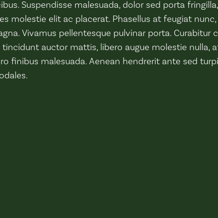
us. Suspendisse malesuada, dolor sed porta fringilla, e
icies molestie elit ac placerat. Phasellus at feugiat nunc,
gna. Vivamus pellentesque pulvinar porta. Curabitu
incidunt auctor mattis, libero augue molestie nulla, at
ro finibus malesuada. Aenean hendrerit ante sed turp
sodales.