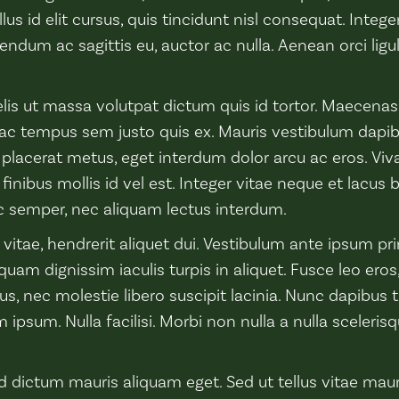
lus id elit cursus, quis tincidunt nisl consequat. Intege
bendum ac sagittis eu, auctor ac nulla. Aenean orci ligu
lis ut massa volutpat dictum quis id tortor. Maecena
, ac tempus sem justo quis ex. Mauris vestibulum dapibu
 placerat metus, eget interdum dolor arcu ac eros. Viv
inibus mollis id vel est. Integer vitae neque et lacu
nc semper, nec aliquam lectus interdum.
a vitae, hendrerit aliquet dui. Vestibulum ante ipsum pri
quam dignissim iaculis turpis in aliquet. Fusce leo eros,
us, nec molestie libero suscipit lacinia. Nunc dapibus tu
 ipsum. Nulla facilisi. Morbi non nulla a nulla sceleri
d dictum mauris aliquam eget. Sed ut tellus vitae mau