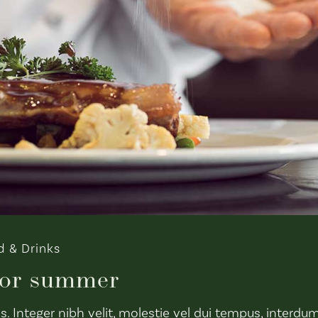
d & Drinks
for summer
nteger nibh velit, molestie vel dui tempus, interdum f