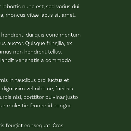
r lobortis nunc est, sed varius dui
la, rhoncus vitae lacus sit amet,
s hendrerit, dui quis condimentum
s auctor. Quisque fringilla, ex
amus non hendrerit tellus.
s blandit venenatis a commodo
mis in faucibus orci luctus et
 dignissim vel nibh ac, facilisis
rpis nisl, porttitor pulvinar justo
sque molestie. Donec id congue
ris feugiat consequat. Cras