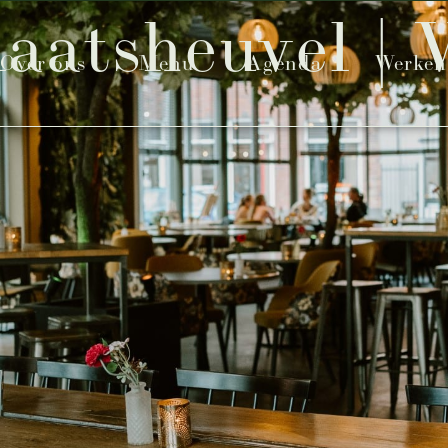
aatsheuvel | 
Over ons
Menu
Agenda
Werken 