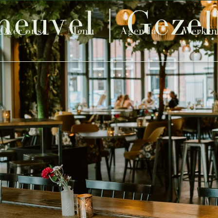
euvel | Gezel
Over ons
Menu
Agenda
Werken 