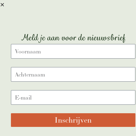
Save my name, email, and webs
SEND
Meld je aan voor de nieuwsbrief
Inschrijven