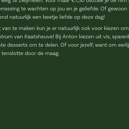
 weg te zwijmelen. Voor maar €7,50 bezoek je de film in
rrassing te wachten op jou en je geliefde. Of gewoon le
nd natuurlijk een beetje liefde op deze dag!
van te maken kun je er natuurlijk ook voor kiezen om 
ntrum van Kaatsheuvel Bij Anton kiezen uit vis, spareri
te desserts om te delen. Of voor jezelf, want om eerlijk
t tenslotte door de maag.