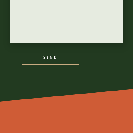
Save my name, email, and
website in this browser for the next
time I comment.
SEND