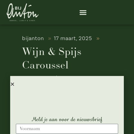
bijanton
17 maart, 2025
Wijn & Spijs
Caroussel
Datum:
6 april, 2025
Tijd:
13:00 - 18:00
Locatie:
Bij Anton, Chez Pierre,
Bistro De Leckernij
Meer info
Meld je aan voor de nieuwsbrief