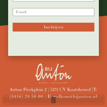
Inschrijven
Anton Pieckplein 2 | 5171 CV Kaatsheuvel | T:
(0416) 20 50 00 |
E:
welkom@bijanton.nl