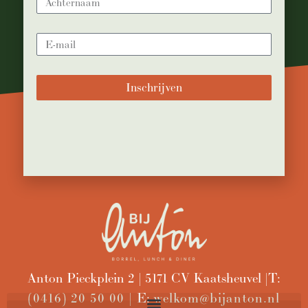
Inschrijven
Anton Pieckplein 2 | 5171 CV Kaatsheuvel | T:
(0416) 20 50 00 |
E:
welkom@bijanton.nl