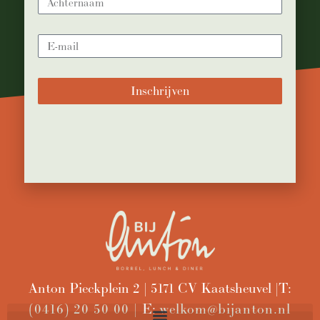
Inschrijven
Anton Pieckplein 2 | 5171 CV Kaatsheuvel | T:
(0416) 20 50 00 |
E:
welkom@bijanton.nl