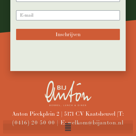
Inschrijven
Anton Pieckplein 2 | 5171 CV Kaatsheuvel | T:
(0416) 20 50 00 |
E:
welkom@bijanton.nl