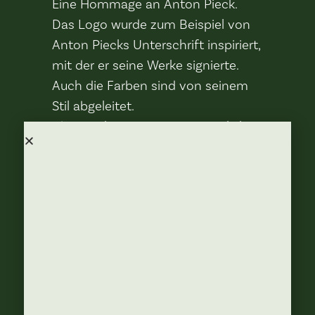
Eine Hommage an Anton Pieck.
Das Logo wurde zum Beispiel von
Anton Piecks Unterschrift inspiriert,
mit der er seine Werke signierte.
Auch die Farben sind von seinem
Stil abgeleitet.
Aber auch ein warmes, gemütliches
und heimeliges Gefühl, wie sie es in
Kaatsheuvel gewohnt sind, waren
sofort wichtig.
Im Anton’s herrscht brabantische
Gemütlichkeit, es wird gelacht und
man hat das Gefühl, zu Hause zu
sein.
Neben Anton Pieck hat
Kaatsheuvel noch eine andere