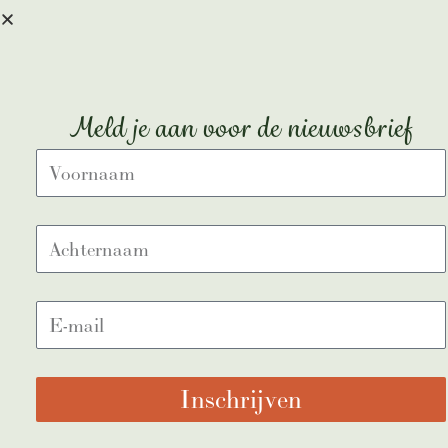
rufen Sie
0416-205000
an!
Buchen
Meld je aan voor de nieuwsbrief
Inschrijven
Anton Pieckplein 