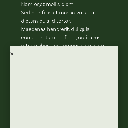
Nam eget mollis diam.
Sed nec felis ut massa volutpat
dictum quis id tortor.
Maecenas hendrerit, dui quis
condimentum eleifend, orci lacus
rutrum libero, ac tempus sem justo
quis ex.
Mauris vestibulum dapibus auctor.
Quisque fringilla, ex sed vestibulum
sodales, arcu nisi placerat metus,
eget interdum dolor arcu ac eros.
Vivamus non hendrerit tellus.
Maecenas non lacus eget sapien
finibus mollis id vel est.
Integer vitae neque et lacus blandit