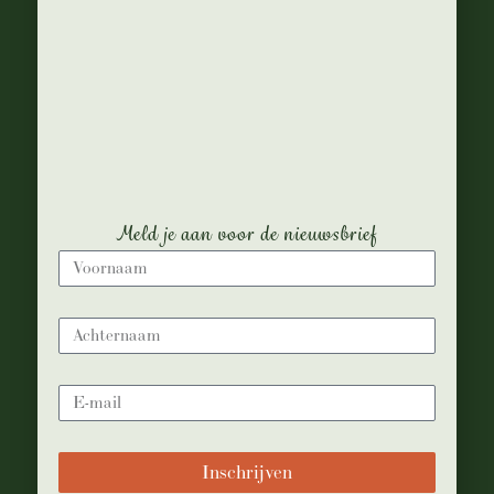
Nulla facilisi.
Morbi non nulla a nulla scelerisque
molestie.
Donec id congue ligula.
Nullam imperdiet risus sapien, sed
dictum mauris aliquam eget.
Sed ut tellus vitae mauris feugiat
Meld je aan voor de nieuwsbrief
consequat.
Cras pretium metus ac ex dictum
faucibus.
Suspendisse malesuada, dolor sed
porta fringilla, elit massa tincidunt
elit, vitae blandit leo velit et leo.
Cras ultricies molestie elit ac
placerat.
Inschrijven