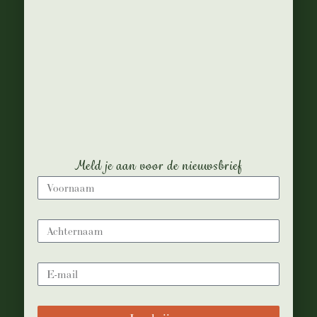
pulvinar justo semper quis.
Vivamus in dignissim ipsum.
Nulla facilisi.
Morbi non nulla a nulla scelerisque
molestie.
Donec id congue ligula.
Nullam imperdiet risus sapien, sed
dictum mauris aliquam eget.
Meld je aan voor de nieuwsbrief
Sed ut tellus vitae mauris feugiat
consequat.
Cras pretium metus ac ex dictum
faucibus.
Suspendisse malesuada, dolor sed
porta fringilla, elit massa tincidunt
elit, vitae blandit leo velit et leo.
Cras ultricies molestie elit ac