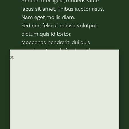
Aenean orci ligula, rhoncus vitae
lacus sit amet, finibus auctor risus.
Nam eget mollis diam.
Sed nec felis ut massa volutpat
dictum quis id tortor.
Maecenas hendrerit, dui quis
condimentum eleifend, orci lacus
rutrum libero, ac tempus sem justo
quis ex.
Mauris vestibulum dapibus auctor.
Quisque fringilla, ex sed vestibulum
sodales, arcu nisi placerat metus,
eget interdum dolor arcu ac eros.
Vivamus non hendrerit tellus.
Maecenas non lacus eget sapien
finibus mollis id vel est.